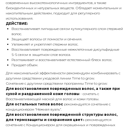
современных высокотехнологичных ингредиентов, а также
биоидентичных и натуральных веществ. Обладает моментальным и
накопительным действием, подходит для регулярного
использования.
ДЕЙСТВИЕ:
Восстанавливает липидные связи кутикулярного слоя стержней
волос.
Защищает волосы от ломкости и сечения.
Увлажняет и укрепляет стержни волос.
Восстанавливает поврежденные межклеточные дисульфидные
S-S связи в защитном слое волоса.
Разглаживает и восстанавливает естественный блеск волос.
Придает объем.
Для максимальной эффективности рекомендуем комбинировать с
другими средствами уходовой линии Time to grow.
Сочетание с другими средствами программы Time to grow:
Для восстановления поврежденных волос, а также при
сухой и раздраженной коже головы
- сочетать с
Восстанавливающей маской для волос и кожи головы.
Для остальных типов волос
рекомендуется сочетание с
кондиционером “Нежная вуаль”.
Для восстановления поврежденной структуры волос,
для термозащиты и сохранения цвет
а рекомендуется
сочетание с Кондиционером для окрашенных и поврежденных