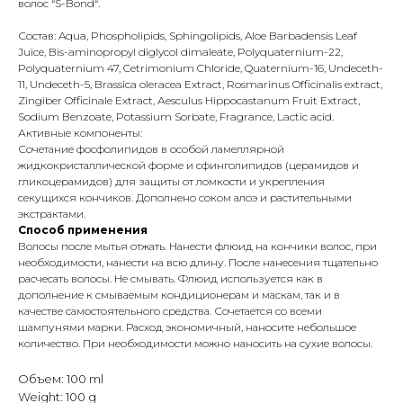
волос “S-Bond“.
Состав: Aqua, Phospholipids, Sphingolipids, Aloe Barbadensis Leaf
Juice, Bis-aminopropyl diglycol dimaleate, Polyquaternium-22,
Polyquaternium 47, Cetrimonium Chloride, Quaternium-16, Undeceth-
11, Undeceth-5, Brassica oleracea Еxtract, Rosmarinus Officinalis extract,
Zingiber Officinale Extract, Аesculus Hippocastanum Fruit Extract,
Sodium Benzoate, Potassium Sorbate, Fragrance, Lactic acid.
Активные компоненты:
Сочетание фосфолипидов в особой ламеллярной
жидкокристаллической форме и сфинголипидов (церамидов и
гликоцерамидов) для защиты от ломкости и укрепления
секущихся кончиков. Дополнено соком алоэ и растительными
экстрактами.
Способ применения
Волосы после мытья отжать. Нанести флюид на кончики волос, при
необходимости, нанести на всю длину. После нанесения тщательно
расчесать волосы. Не смывать. Флюид используется как в
дополнение к смываемым кондиционерам и маскам, так и в
качестве самостоятельного средства. Сочетается со всеми
шампунями марки. Расход экономичный, наносите небольшое
количество. При необходимости можно наносить на сухие волосы.
Объем: 100 ml
Weight: 100 g