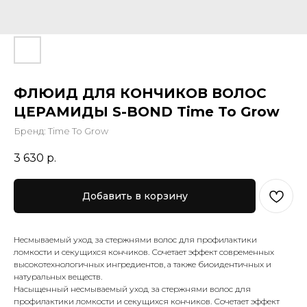
ФЛЮИД ДЛЯ КОНЧИКОВ ВОЛОС
ЦЕРАМИДЫ S-BOND Time To Grow
Бренд: Time To Grow
3 630
р.
Добавить в корзину
Несмываемый уход за стержнями волос для профилактики
ломкости и секущихся кончиков. Сочетает эффект современных
высокотехнологичных ингредиентов, а также биоидентичных и
натуральных веществ.
Насыщенный несмываемый уход за стержнями волос для
профилактики ломкости и секущихся кончиков. Сочетает эффект