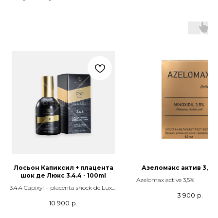
Лосьон Капиксил + плацента
Азеломакс актив 3,5% 
шок де Люкс 3.4.4 - 100ml
Azelomax active 3,5%
3.4.4 Capixyl + placenta shock de Luxe
3 900
р.
lotion
10 900
р.