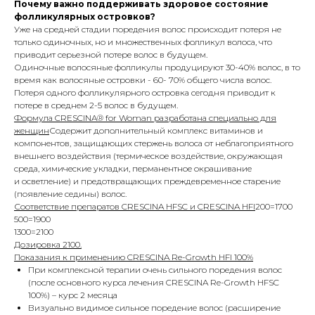
Почему важно поддерживать здоровое состояние
фолликулярных островков?
Уже на средней стадии поредения волос происходит потеря не
только одиночных, но и множественных фолликул волоса, что
приводит серьезной потере волос в будущем.
Одиночные волосяные фолликулы продуцируют 30-40% волос, в то
время как волосяные островки - 60- 70% общего числа волос.
Потеря одного фолликулярного островка сегодня приводит к
потере в среднем 2-5 волос в будущем.
Формула CRESCINA® for Woman разработана специально для
женщин
Содержит дополнительный комплекс витаминов и
компонентов, защищающих стержень волоса от неблагоприятного
внешнего воздействия (термическое воздействие, окружающая
среда, химические укладки, перманентное окрашивание
и осветление) и предотвращающих преждевременное старение
(появление седины) волос.
Соответствие препаратов CRESCINA HFSC и CRESCINA HFI
200=1700
500=1900
1300=2100
Дозировка 2100.
Показания к применению CRESCINA Re-Growth HFI 100%
При комплексной терапии очень сильного поредения волос
(после основного курса лечения CRESCINA Re-Growth HFSC
100%) – курс 2 месяца
Визуально видимое сильное поредение волос (расширение