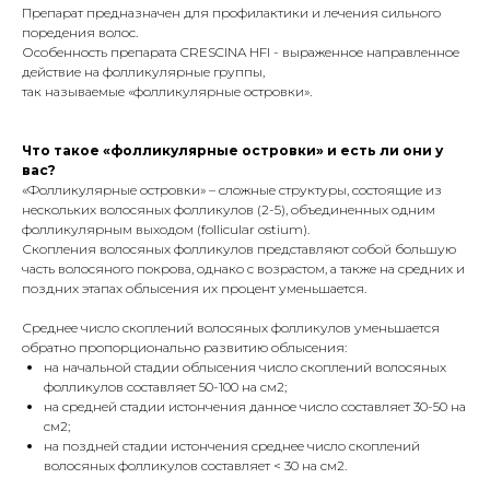
Препарат предназначен для профилактики и лечения сильного
поредения волос.
Особенность препарата CRESCINA HFI - выраженное направленное
действие на фолликулярные группы,
так называемые «фолликулярные островки».
Что такое «фолликулярные островки» и есть ли они у
вас?
«Фолликулярные островки» – сложные структуры, состоящие из
нескольких волосяных фолликулов (2-5), объединенных одним
фолликулярным выходом (follicular ostium).
Скопления волосяных фолликулов представляют собой большую
часть волосяного покрова, однако с возрастом, а также на средних и
поздних этапах облысения их процент уменьшается.
Среднее число скоплений волосяных фолликулов уменьшается
обратно пропорционально развитию облысения:
на начальной стадии облысения число скоплений волосяных
фолликулов составляет 50-100 на см2;
на средней стадии истончения данное число составляет 30-50 на
см2;
на поздней стадии истончения среднее число скоплений
волосяных фолликулов составляет < 30 на см2.