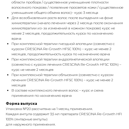
области пробора / существенное уменьшение плотности
волосяного покрова / появление просветов кожи / существенное
уменьшение общего объема волос)– курс 3 месяца
Для возобновления роста волос после выпадения на фоне
химиотерапии (начало лечения через 2 месяца после окончания
химиотерапии из-за изменений в кожном покрове) курс не
менее 2 месяцев, продолжительность курса по назначению
врача
При комплексной терапии гнездной алопеции (совместно с
курсом CRESCINA Re-Growth HFSC 100%) – курс не менее 2
месяцев, продолжительность курса по назначению врача
При комплексной терапии андрогенетической алопеции
(совместно с курсом лечения CRESCINA Re-Growth HFSC 100%) –
курс не менее 2 месяцев
При комплексной терапии облысения (совместно с курсом
лечения CRESCINA Re-Growth HFSC 100%) – курс не менее 2
месяцев
В составе комплексного лечения волос – курс и схема
применения по назначению врача
Форма выпуска
Упаковка №20 рассчитана на 1 месяц применения.
Каждая ампула содержит 3,5 мл препарата CRESCINA Re-Growth HFI
100% (янтарные ампулы)
для наружного применения.