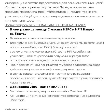
Информация о составе предоставлена для ознакомительных целей.
Состав продукта указан на упаковке. Перед использованием
продукта, пожалуйста, прочитайте список ингредиентов на его
упаковке, чтобы убедиться, что ингредиенты подходят для вашего
личного использования.
Частые вопросы о CRESCINA HAIR FOLLICULAR ISLANDS
В чем разница между Crescina HSFC и HFI? Какую
выбрать?
Разница в составе и назначении препаратов.
Для получения быстрых видимых результатов мы рекомендуем
использовать Crescina HSFC ( белая упаковка),
а затем спустя какое-то время Crescina HFI (серебряная
упаковка) - для закрепления полученных результатов
и профилактики выпадения и поредения волос.
Под профилактикой понимается глубокое оздоравливающее
действие направленное на фолликулярные группы.
В случае серьезного, сильного и затяжного выпадения и
поредения волос - используйте оба препарата в рамках одного
курса лечения.
Дозировка 2100 - самая сильная?
Это самая сильная дозировка в линейке Crescina HFI
Концентрация активных компонентов сопоставима с Crescina
HSFC 1300.
Объем: 200ml