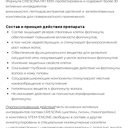
Формула CRESCINA HFI 100% протестирована и содержит более 30
активных ингредиентов -
аминокислот, пептидов,экстрактов растений и запатентованных
комплексов для поверхностного применения.
Состав и принцип действия препарата
Состав защищает резерв стволовых клеток фолликула,
обеспечивает повышение активности фолликулов,
в том числе недействующих, и стимулирует физиологический
рост новых волос.
Обеспечение функционального вещества для развития
сосудистой сети, окружающей участок волосяных фолликулов
Усиление защитных свойств клеток
Оказывает глубокое оздоравливающее действие на фолликулы
волоса и кожу головы.
Сосудорасширяющие компоненты стимулируют местное
кровообращение и поступление
питательных веществ к фолликулу волоса.
Не оказывает действия на полностью атрофированные
фолликулы.
Пролонгированное действие
Часть основных активных
ингредиентов состава CRESCINA (цистеин, лизин, гликопротеин)
и комплекса STEM-ENGINE свободны в составе, а другие
инкапсулированы в специальные молекулярные носители
– циклодекстрины ( циклические олигосахариды с полостью, внутрь