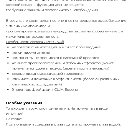
которой введены функциональные вещества,
требующие защиты и постепенного высвобождения).
В результате достигается постепенное непрерывное высвобождение
активных компонентов и
пролонгированное действие средства, за счет чего обеспечивается
максимальная эффективность.
Особенности состава CRESCINA®
не содержит миноксидил и/ или его производные
нет синдрома отмены
компоненты не проникают в системный кровоток
не имеет противопоказаний и побочных эффектов (может
применяться даже в период беременности и лактации)
рекомендовано ассоциацией трихологов
клинически доказанная эффективность (более 20 различных
клинических исследований)
9 патентов: Швейцария, США, Европа
Особые указания:
Только для наружного применения. Не применять в виде
инъекций.
Не глотать.
При попадании средства в глаза тщательно промыть глаза водой.