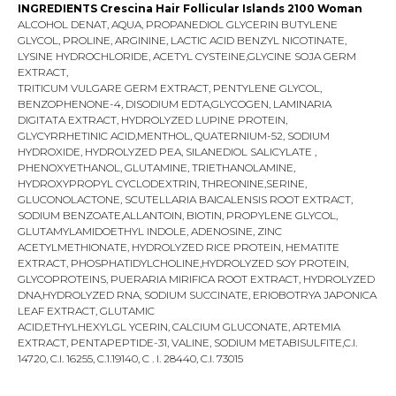
INGREDIENTS Crescina Hair Follicular Islands 2100 Woman
ALCOHOL DENAT, AQUA, PROPANEDIOL GLYCERIN BUTYLENE
GLYCOL, PROLINE, ARGININE, LACTIC ACID BENZYL NICOTINATE,
LYSINE HYDROCHLORIDE, ACETYL CYSTEINE,GLYCINE SOJA GERM
EXTRACT,
TRITICUM VULGARE GERM EXTRACT, PENTYLENE GLYCOL,
BENZOPHENONE-4, DISODIUM EDTA,GLYCOGEN, LAMINARIA
DIGITATA EXTRACT, HYDROLYZED LUPINE PROTEIN,
GLYCYRRHETINIC ACID,MENTHOL, QUATERNIUM-52, SODIUM
HYDROXIDE, HYDROLYZED PEA, SILANEDIOL SALICYLATE ,
PHENOXYETHANOL, GLUTAMINE, TRIETHANOLAMINE,
HYDROXYPROPYL CYCLODEXTRIN, THREONINE,SERINE,
GLUCONOLACTONE, SCUTELLARIA BAICALENSIS ROOT EXTRACT,
SODIUM BENZOATE,ALLANTOIN, BIOTIN, PROPYLENE GLYCOL,
GLUTAMYLAMIDOETHYL INDOLE, ADENOSINE, ZINC
ACETYLMETHIONATE, HYDROLYZED RICE PROTEIN, HEMATITE
EXTRACT, PHOSPHATIDYLCHOLINE,HYDROLYZED SOY PROTEIN,
GLYCOPROTEINS, PUERARIA MIRIFICA ROOT EXTRACT, HYDROLYZED
DNA,HYDROLYZED RNA, SODIUM SUCCINATE, ERIOBOTRYA JAPONICA
LEAF EXTRACT, GLUTAMIC
ACID,ETHYLHEXYLGL YCERIN, CALCIUM GLUCONATE, ARTEMIA
EXTRACT, PENTAPEPTIDE-31, VALINE, SODIUM METABISULFITE,C.I.
14720, C.I. 16255, C.1.19140, C . I. 28440, C.I. 73015