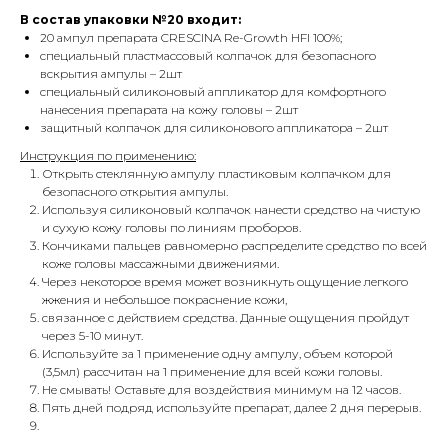
В состав упаковки №20 входит:
20 ампул препарата CRESCINA Re-Growth HFI 100%;
специальный пластмассовый колпачок для безопасного
вскрытия ампулы – 2шт
специальный силиконовый аппликатор для комфортного
нанесения препарата на кожу головы – 2шт
защитный колпачок для силиконового аппликатора – 2шт
Инструкция по применению:
Открыть стеклянную ампулу пластиковым колпачком для
безопасного открытия ампулы.
Используя силиконовый колпачок нанести средство на чистую
и сухую кожу головы по линиям проборов.
Кончиками пальцев равномерно распределите средство по всей
коже головы массажными движениями.
Через некоторое время может возникнуть ощущение легкого
жжения и небольшое покраснение кожи,
связанное с действием средства. Данные ощущения пройдут
через 5-10 минут.
Используйте за 1 применение одну ампулу, объем которой
(3,5мл) рассчитан на 1 применение для всей кожи головы.
Не смывать! Оставьте для воздействия минимум на 12 часов.
Пять дней подряд используйте препарат, далее 2 дня перерыв.