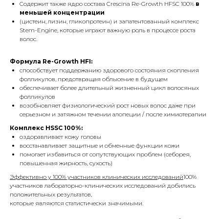
Cодержит также ядро состава Crescina Re-Growth HFSC 100%
в
меньшей концентрации
(цистеин, лизин, гликопротеин) и запатентованный комплекс
Stem-Engine, которые играют важную роль в процессе роста
волос.
Формула Re-Growth HFI:
способствует поддержанию здорового состояния скопления
фолликулов, предотвращая облысение в будущем
обеспечивает более длительный жизненный цикл волосяных
фолликулов
возобновляет физиологический рост новых волос даже при
серьезном и затяжном течении алопеции / после химиотерапии
Комплекс HSSC 100%:
оздоравливает кожу головы
восстанавливает защитные и обменные функции кожи
помогает избавиться от сопутствующих проблем (себорея,
повышенная жирность, сухость)
Эффективно у 100% участников клинических исследований
100%
участников лабораторно-клинических исследований добились
положительных результатов,
которые являются статистически значимыми.