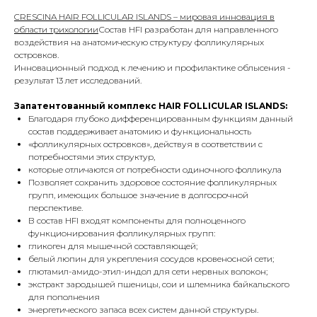
CRESCINA HAIR FOLLICULAR ISLANDS – мировая инновация в
области трихологии
Состав HFI разработан для направленного
воздействия на анатомическую структуру фолликулярных
островков.
Инновационный подход к лечению и профилактике облысения -
результат 13 лет исследований.
Запатентованный комплекс HAIR FOLLICULAR ISLANDS:
Благодаря глубоко дифференцированным функциям данный
состав поддерживает анатомию и функциональность
«фолликулярных островков», действуя в соответствии с
потребностями этих структур,
которые отличаются от потребности одиночного фолликула
Позволяет сохранить здоровое состояние фолликулярных
групп, имеющих большое значение в долгосрочной
перспективе.
В состав HFI входят компоненты для полноценного
функционирования фолликулярных групп:
гликоген для мышечной составляющей;
белый люпин для укрепления сосудов кровеносной сети;
глютамил-амидо-этил-индол для сети нервных волокон;
экстракт зародышей пшеницы, сои и шлемника байкальского
для пополнения
энергетического запаса всех систем данной структуры.