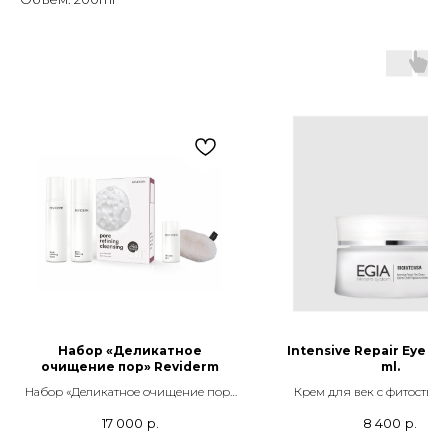
Набор «Деликатное
Intensive Repair Eye C
очищение пор» Reviderm
ml.
Набор «Деликатное очищение пор»
Крем для век с фитоство
Reviderm
клетками
17 000
р.
8 400
р.