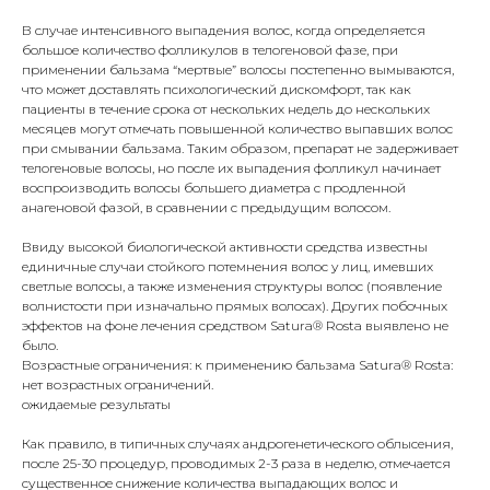
В случае интенсивного выпадения волос, когда определяется
большое количество фолликулов в телогеновой фазе, при
применении бальзама “мертвые” волосы постепенно вымываются,
что может доставлять психологический дискомфорт, так как
пациенты в течение срока от нескольких недель до нескольких
месяцев могут отмечать повышенной количество выпавших волос
при смывании бальзама. Таким образом, препарат не задерживает
телогеновые волосы, но после их выпадения фолликул начинает
воспроизводить волосы большего диаметра с продленной
анагеновой фазой, в сравнении с предыдущим волосом.
Ввиду высокой биологической активности средства известны
единичные случаи стойкого потемнения волос у лиц, имевших
светлые волосы, а также изменения структуры волос (появление
волнистости при изначально прямых волосах). Других побочных
эффектов на фоне лечения средством Satura® Rosta выявлено не
было.
Возрастные ограничения: к применению бальзама Satura® Rosta:
нет возрастных ограничений.
ожидаемые результаты
Как правило, в типичных случаях андрогенетического облысения,
после 25-30 процедур, проводимых 2-3 раза в неделю, отмечается
существенное снижение количества выпадающих волос и