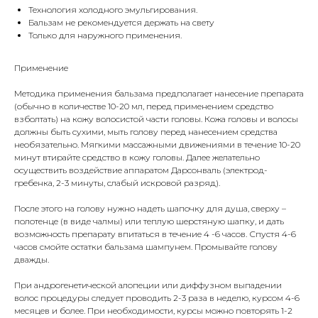
Технология холодного эмульгирования.
Бальзам не рекомендуется держать на свету
Только для наружного применения.
Применение
Методика применения бальзама предполагает нанесение препарата
(обычно в количестве 10-20 мл, перед применением средство
взболтать) на кожу волосистой части головы. Кожа головы и волосы
должны быть сухими, мыть голову перед нанесением средства
необязательно. Мягкими массажными движениями в течение 10-20
минут втирайте средство в кожу головы. Далее желательно
осуществить воздействие аппаратом Дарсонваль (электрод-
гребенка, 2-3 минуты, слабый искровой разряд).
После этого на голову нужно надеть шапочку для душа, сверху –
полотенце (в виде чалмы) или теплую шерстяную шапку, и дать
возможность препарату впитаться в течение 4 -6 часов. Спустя 4-6
часов смойте остатки бальзама шампунем. Промывайте голову
дважды.
При андрогенетической алопеции или диффузном выпадении
волос процедуры следует проводить 2-3 раза в неделю, курсом 4-6
месяцев и более. При необходимости, курсы можно повторять 1-2