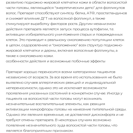
развитию подкожно-жировой клетчатки кожи в области волосистой
части головы, являющейся “энергетическим депо” для фолликулов
волос. Препарат способствуют синтезу белка, АТФ, простагландинов
и снижает влияние ДГТ на волосяной фолликул, а также
стимулируют выработку факторов роста. Другим механизмом
действия препарата является запуск процесса аутофагии, т.е.
активации избирательного уничтожения старых и поврежденных
клеток. Это приводит к реальному омоложению популяции клеток
в целом, оздоровлению и “омоложению” всех структур подкожно-
жировой клетчатки и дермы, включая волосяные фолликулы, а
также к омоложению кожи.
особенности действия и возможные побочные эффекты
Препарат хорошо переносится всеми категориями пациентов
независимо от возраста. За все время его использования не было
выявлено случаев аллергических реакций и индивидуальной
непереносимости, однако это не исключает возможности
проявления указанных состояний в конкретном случае. Иногда у
пациента на волосистой части головы могут возникать
незначительные воспалительные элементы, как реакция
активизации микрофлоры головы на нанесение питательной среды.
Однако эти явления временные, не доставляют дискомфорта и не
требуют отмены препарата. В некоторых случаях возможно
появление незначительного зуда волосистой части головы, что
является благоприятным признаком.