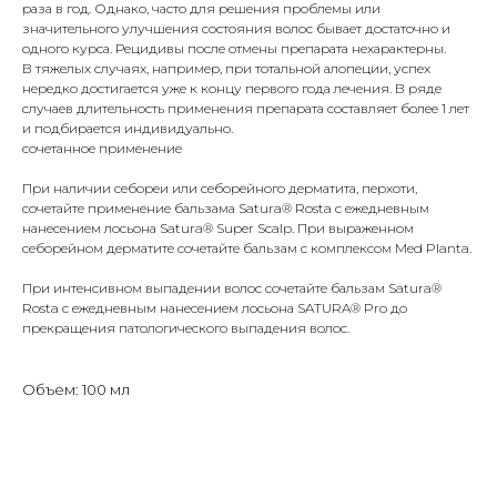
раза в год. Однако, часто для решения проблемы или
значительного улучшения состояния волос бывает достаточно и
одного курса. Рецидивы после отмены препарата нехарактерны.
В тяжелых случаях, например, при тотальной алопеции, успех
нередко достигается уже к концу первого года лечения. В ряде
случаев длительность применения препарата составляет более 1 лет
и подбирается индивидуально.
сочетанное применение
При наличии себореи или себорейного дерматита, перхоти,
сочетайте применение бальзама Satura® Rosta с ежедневным
нанесением лосьона Satura® Super Scalp. При выраженном
себорейном дерматите сочетайте бальзам с комплексом Med Planta.
При интенсивном выпадении волос сочетайте бальзам Satura®
Rosta с ежедневным нанесением лосьона SATURA® Pro до
прекращения патологического выпадения волос.
Объем: 100 мл