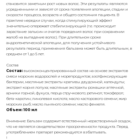
становится заметным рост новых волос. Эти результаты являются
усредненными и зависят от срока появления алопеции, стадии и
скорости процесса, возраста и общего состояния пациента. В
практике нередки случаи, когда стимулирующий эффект
значительно опережает стабилизирующий (т.е. происходит
зарастание залысин и очагов поредения волос при сохранении
жалоб на выпадение волос). При длительном сроке
андрогенетической алопеции, для получения устойчивого
результата период применения бальзама может быть длительным, в
среднем от 1 до 5 лет.
Состав
Состав:
высококонцентрированный состав на основе экстрактов
смеси морских водорослей и морепродуктов; азотфиксирующие
бактерии, масляные экстракты крапивы двудомной, календулы;
экстракт корня лопуха; масляные экстракты ромашки аптечной,
арники горной, фукуса, перца стручкового; ретинол; токоферол;
бета-каротин; линолевая кислота; масло касторового семени; жир
морских рыб; масло льняного семени; масло фенхеля.
Объем: 100 мл
Внимание: Бальзам содержит естественный нерастворимый осадок,
что не является свидетельством просроченности продукта. Перед
употреблением препарат рекомендуется взбалтывать.
!