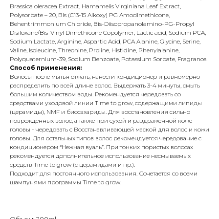
Brassica oleracea Еxtract, Hamamelis Virginiana Leaf Extract,
Polysorbate – 20, Bis (C13-15 Alkoxy) PG Amodimethicone,
Behentrimmonium Chloride, Bis-Diisopropanolamino-PG-Propyl
Disiloxane/Bis-Vinyl Dimethicone Copolymer, Lactic acid, Sodium PCA,
Sodium Lactate, Arginine, Aspartic Acid, PCA Alanine, Glycine, Serine,
Valine, Isoleucine, Threonine, Proline, Histidine, Phenylalanine,
Polyquaternium-39, Sodium Benzoate, Potassium Sorbate, Fragrance.
Способ применения:
Волосы после мытья отжать, нанести кондиционер и равномерно
распределить по всей длине волос. Выдержать 3-4 минуты, смыть
большим количеством воды. Рекомендуется чередовать со
средствами уходовой линии Time to grow, содержащими липиды
(церамиды), NMF и биосахариды. Для восстановления сильно
поврежденных волос, а также при сухой и раздраженной коже
головы - чередовать с Восстанавливающей маской для волос и кожи
головы. Для остальных типов волос рекомендуется чередование с
кондиционером “Нежная вуаль”. При тонких пористых волосах
рекомендуется дополнительное использование несмываемых
средств Time to grow (с церамидами и пр.).
Подходит для постоянного использования. Сочетается со всеми
шампунями программы Time to grow.