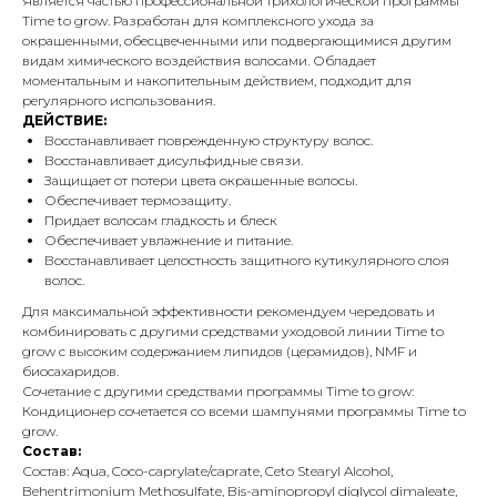
Является частью профессиональной трихологической программы
Time to grow. Разработан для комплексного ухода за
окрашенными, обесцвеченными или подвергающимися другим
видам химического воздействия волосами. Обладает
моментальным и накопительным действием, подходит для
регулярного использования.
ДЕЙСТВИЕ:
Восстанавливает поврежденную структуру волос.
Восстанавливает дисульфидные связи.
Защищает от потери цвета окрашенные волосы.
Обеспечивает термозащиту.
Придает волосам гладкость и блеск
Обеспечивает увлажнение и питание.
Восстанавливает целостность защитного кутикулярного слоя
волос.
Для максимальной эффективности рекомендуем чередовать и
комбинировать с другими средствами уходовой линии Time to
grow с высоким содержанием липидов (церамидов), NMF и
биосахаридов.
Сочетание с другими средствами программы Time to grow:
Кондиционер сочетается со всеми шампунями программы Time to
grow.
Состав:
Состав: Aqua, Coco-caprylate/caprate, Ceto Stearyl Alcohol,
Behentrimonium Methosulfate, Bis-aminopropyl diglycol dimaleate,