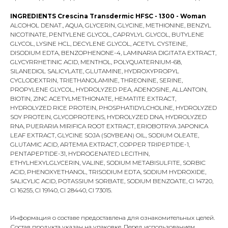
INGREDIENTS Crescina Transdermic HFSC - 1300 - Woman
ALCOHOL DENAT., AQUA, GLYCERIN, GLYCINE, METHIONINE, BENZYL
NICOTINATE, PENTYLENE GLYCOL, CAPRYLYL GLYCOL, BUTYLENE
GLYCOL, LYSINE HCL, DECYLENE GLYCOL, ACETYL CYSTEINE,
DISODIUM EDTA, BENZOPHENONE-4, LAMINARIA DIGITATA EXTRACT,
GLYCYRRHETINIC ACID, MENTHOL, POLYQUATERNIUM-68,
SILANEDIOL SALICYLATE, GLUTAMINE, HYDROXYPROPYL
CYCLODEXTRIN, TRIETHANOLAMINE, THREONINE, SERINE,
PROPYLENE GLYCOL, HYDROLYZED PEA, ADENOSINE, ALLANTOIN,
BIOTIN, ZINC ACETYLMETHIONATE, HEMATITE EXTRACT,
HYDROLYZED RICE PROTEIN, PHOSPHATIDYLCHOLINE, HYDROLYZED
SOY PROTEIN, GLYCOPROTEINS, HYDROLYZED DNA, HYDROLYZED
RNA, PUERARIA MIRIFICA ROOT EXTRACT, ERIOBOTRYA JAPONICA
LEAF EXTRACT, GLYCINE SOJA (SOYBEAN) OIL, SODIUM OLEATE,
GLUTAMIC ACID, ARTEMIA EXTRACT, COPPER TRIPEPTIDE-1,
PENTAPEPTIDE-31, HYDROGENATED LECITHIN,
ETHYLHEXYLGLYCERIN, VALINE, SODIUM METABISULFITE, SORBIC
ACID, PHENOXYETHANOL, TRISODIUM EDTA, SODIUM HYDROXIDE,
SALICYLIC ACID, POTASSIUM SORBATE, SODIUM BENZOATE, CI 14720,
CI 16255, CI 19140, CI 28440, CI 73015.
Информация о составе предоставлена для ознакомительных целей.
Состав продукта указан на упаковке. Перед использованием