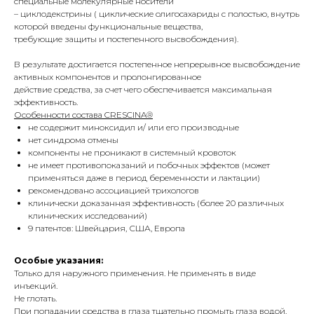
специальные молекулярные носители
– циклодекстрины ( циклические олигосахариды с полостью, внутрь
которой введены функциональные вещества,
требующие защиты и постепенного высвобождения).
В результате достигается постепенное непрерывное высвобождение
активных компонентов и пролонгированное
действие средства, за счет чего обеспечивается максимальная
эффективность.
Особенности состава CRESCINA®
не содержит миноксидил и/ или его производные
нет синдрома отмены
компоненты не проникают в системный кровоток
не имеет противопоказаний и побочных эффектов (может
применяться даже в период беременности и лактации)
рекомендовано ассоциацией трихологов
клинически доказанная эффективность (более 20 различных
клинических исследований)
9 патентов: Швейцария, США, Европа
Особые указания:
Только для наружного применения. Не применять в виде
инъекций.
Не глотать.
При попадании средства в глаза тщательно промыть глаза водой.