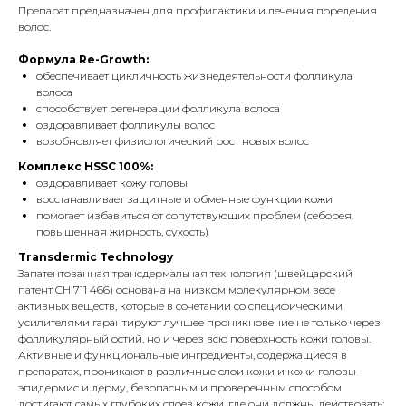
Препарат предназначен для профилактики и лечения поредения
волос.
Формула Re-Growth:
обеспечивает цикличность жизнедеятельности фолликула
волоса
способствует регенерации фолликула волоса
оздоравливает фолликулы волос
возобновляет физиологический рост новых волос
Комплекс HSSC 100%:
оздоравливает кожу головы
восстанавливает защитные и обменные функции кожи
помогает избавиться от сопутствующих проблем (себорея,
повышенная жирность, сухость)
Transdermic Technology
Запатентованная трансдермальная технология (швейцарский
патент CH 711 466) основана на низком молекулярном весе
активных веществ, которые в сочетании со специфическими
усилителями гарантируют лучшее проникновение не только через
фолликулярный остий, но и через всю поверхность кожи головы.
Активные и функциональные ингредиенты, содержащиеся в
препаратах, проникают в различные слои кожи и кожи головы -
эпидермис и дерму, безопасным и проверенным способом
достигают самых глубоких слоев кожи, где они должны действовать: