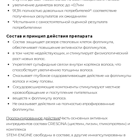
увеличение диаметра волос до +0,7мм
91,3% полностью довольных потребителей*: соответствие
полученных результатов их ожиданиям
*Испытания с самостоятельной оценкой результата
потребителями
Состав и принцип действия препарата
Состав защищает резерв стволовых клеток фолликула,
обеспечивает повышение активности фолликулов,
в том числе недействующих, и стимулирует физиологический
рост новых волос.
Укрепляет сульфидные связи внутри кортекса волоса, что
способствует увеличению толщины волоса.
Оказывает глубокое оздоравливающее действие на фолликулы
волоса и кожу головы.
Сосудорасширяющие компоненты стимулируют местное
кровообращение и поступление питательных
веществ к фолликулу волоса.
Не оказывает действия на полностью атрофированные
фолликулы.
Пролонгированное действие
Часть основных активных
ингредиентов состава CRESCINA (цистеин, лизин, гликопротеин) и
комплекса
STEM-ENGINE свободны в составе, а другие инкапсулированы в