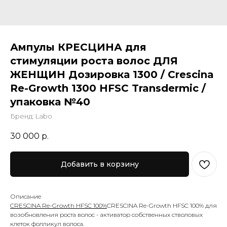
Ампулы КРЕСЦИНА для
стимуляции роста волос ДЛЯ
ЖЕНЩИН Дозировка 1300 / Crescina
Re-Growth 1300 HFSC Transdermic /
упаковка №40
Бренд: Labo
30 000
р.
Добавить в корзину
Описание
CRESCINA Re-Growth HFSC 100%
CRESCINA Re-Growth HFSC 100% для
возобновления роста волос - активатор собственных стволовых
клеток фолликул волоса.