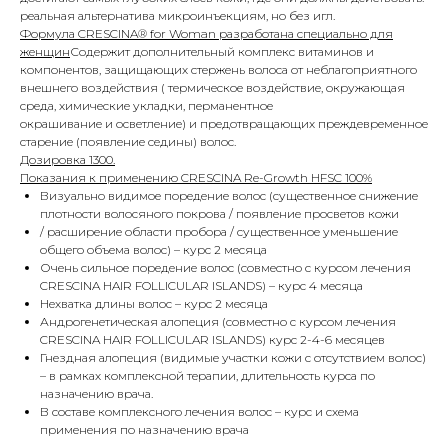
реальная альтернатива микроинъекциям, но без игл.
Формула CRESCINA® for Woman разработана специально для
женщин
Содержит дополнительный комплекс витаминов и
компонентов, защищающих стержень волоса от неблагоприятного
внешнего воздействия ( термическое воздействие, окружающая
среда, химические укладки, перманентное
окрашивание и осветление) и предотвращающих преждевременное
старение (появление седины) волос.
Дозировка 1300.
Показания к применению CRESCINA Re-Growth HFSC 100%
Визуально видимое поредение волос (существенное снижение
плотности волосяного покрова / появление просветов кожи
/ расширение области пробора / существенное уменьшение
общего объема волос) – курс 2 месяца
Очень сильное поредение волос (совместно с курсом лечения
CRESCINA HAIR FOLLICULAR ISLANDS) – курс 4 месяца
Нехватка длины волос – курс 2 месяца
Андрогенетическая алопеция (совместно с курсом лечения
CRESCINA HAIR FOLLICULAR ISLANDS) курс 2-4-6 месяцев
Гнездная алопеция (видимые участки кожи с отсутствием волос)
– в рамках комплексной терапии, длительность курса по
назначению врача.
В составе комплексного лечения волос – курс и схема
применения по назначению врача