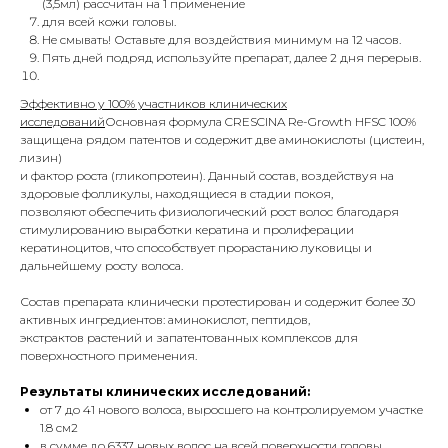
(3,5мл) рассчитан на 1 применение
для всей кожи головы.
Не смывать! Оставьте для воздействия минимум на 12 часов.
Пять дней подряд используйте препарат, далее 2 дня перерыв.
Эффективно у 100% участников клинических
исследований
Основная формула CRESCINA Re-Growth HFSC 100%
защищена рядом патентов и содержит две аминокислоты (цистеин,
лизин)
и фактор роста (гликопротеин). Данный состав, воздействуя на
здоровые фолликулы, находящиеся в стадии покоя,
позволяют обеспечить физиологический рост волос благодаря
стимулированию выработки кератина и пролиферации
кератиноцитов, что способствует прорастанию луковицы и
дальнейшему росту волоса.
Состав препарата клинически протестирован и содержит более 30
активных ингредиентов: аминокислот, пептидов,
экстрактов растений и запатентованных комплексов для
поверхностного применения.
Результаты клинических исследований:
от 7 до 41 нового волоса, выросшего на контролируемом участке
1.8 см2
в сумме до 6337 новых волос на всей поверхности головы