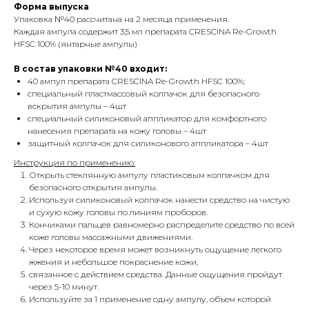
Форма выпуска
Упаковка №40 рассчитана на 2 месяца применения.
Каждая ампула содержит 3,5 мл препарата CRESCINA Re-Growth
HFSC 100% (янтарные ампулы)
В состав упаковки №40 входит:
40 ампул препарата CRESCINA Re-Growth HFSC 100%;
специальный пластмассовый колпачок для безопасного
вскрытия ампулы – 4шт
специальный силиконовый аппликатор для комфортного
нанесения препарата на кожу головы – 4шт
защитный колпачок для силиконового аппликатора – 4шт
Инструкция по применению:
Открыть стеклянную ампулу пластиковым колпачком для
безопасного открытия ампулы.
Используя силиконовый колпачок нанести средство на чистую
и сухую кожу головы по линиям проборов.
Кончиками пальцев равномерно распределите средство по всей
коже головы массажными движениями.
Через некоторое время может возникнуть ощущение легкого
жжения и небольшое покраснение кожи,
связанное с действием средства. Данные ощущения пройдут
через 5-10 минут.
Используйте за 1 применение одну ампулу, объем которой