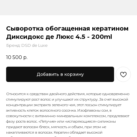
Сыворотка обогащенная кератином
Диксидокс де Люкс 4.5 - 200ml
Бренд: DSD de Luxe
10 500
р.
Добавить в корзину
Относится к средствам двойного действия, которые одновременно
стимулируют рост волос и улучшают их структуру. За счет высокой
концентрации экстракта зеленого чая, этот лосьон стимулирует
активность клеток волосяного сосочка. Изофлавоны сои, в
совокупности с витаминно-минеральным комплексом, продлевают
фазу роста волос. «Летучие» или «испаряющиеся» силиконы
придают волосам блеск, мягкость и объем, при этом не
накапливаются в волосах. Кератин обладает высокой