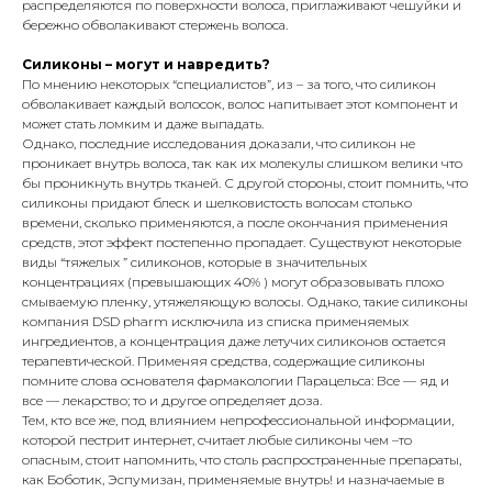
распределяются по поверхности волоса, приглаживают чешуйки и
бережно обволакивают стержень волоса.
Силиконы – могут и навредить?
По мнению некоторых “специалистов”, из – за того, что силикон
обволакивает каждый волосок, волос напитывает этот компонент и
может стать ломким и даже выпадать.
Однако, последние исследования доказали, что силикон не
проникает внутрь волоса, так как их молекулы слишком велики что
бы проникнуть внутрь тканей. С другой стороны, стоит помнить, что
силиконы придают блеск и шелковистость волосам столько
времени, сколько применяются, а после окончания применения
средств, этот эффект постепенно пропадает. Существуют некоторые
виды “тяжелых ” силиконов, которые в значительных
концентрациях (превышающих 40% ) могут образовывать плохо
смываемую пленку, утяжеляющую волосы. Однако, такие силиконы
компания DSD pharm исключила из списка применяемых
ингредиентов, а концентрация даже летучих силиконов остается
терапевтической. Применяя средства, содержащие силиконы
помните слова основателя фармакологии Парацельса: Все — яд и
все — лекарство; то и другое определяет доза.
Тем, кто все же, под влиянием непрофессиональной информации,
которой пестрит интернет, считает любые силиконы чем –то
опасным, стоит напомнить, что столь распространенные препараты,
как Боботик, Эспумизан, применяемые внутрь! и назначаемые в