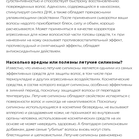
субстантивностью и способствует быстрому восстановлению
поврежденных волос. Аденозин, содержащийся в наносомах,
стимулирует синтез ДНК, а также обладает прекрасными
увлажняющими свойствами. После применения сыворотки ваши
волосы надолго приобретают блеск, силу и объем, хорошо
расчесываются. Может применяться в качестве корректора
агрессивных для кожи волосистой части головы средств, т.к при
нанесении на кожу оказывает противовоспалительный эффект,
противозудный и смягчающий эффекты, обладает
антиоксидантным действием.
Насколько вредны или полезны летучие силиконы?
Известно, что именно летучие силиконы является одними из самых
эффективных средств для защиты волос, в том числе при
термоукладке и других агрессивных воздействиях. Косметические
средства, в состав которого входят силиконы, особенно эффективны
в зимний период, поскольку защищают волосы от перепадов
температуры. Летучие силиконы обладают свойством испаряться с
поверхности волос и никогда не накапливаются. Поскольку
силиконы использующиеся в косметике безвредны, не вызывают
аллергию и раздражение кожи, не проникают во внутренние
органы человека, использование косметических средств на их
основе не может навредить здоровью. А благодаря силиконовым
добавкам, даже самые “убитые” волосы вновь могут стать
блестящими и шелковистыми. Летучие силиконы равномерно