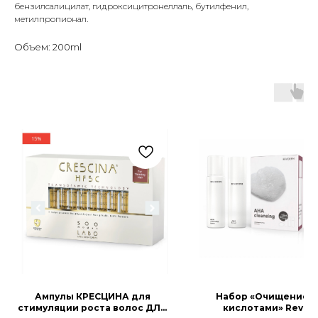
бензилсалицилат, гидроксицитронеллаль, бутилфенил,
метилпропионал.
Объем: 200ml
Ампулы КРЕСЦИНА для
Набор «Очищение с
стимуляции роста волос ДЛЯ
кислотами» Revid