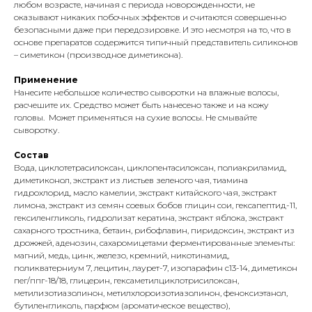
любом возрасте, начиная с периода новорожденности, не
оказывают никаких побочных эффектов и считаются совершенно
безопасными даже при передозировке. И это несмотря на то, что в
основе препаратов содержится типичный представитель силиконов
– симетикон (производное диметикона).
Применение
Нанесите небольшое количество сыворотки на влажные волосы,
расчешите их. Средство может быть нанесено также и на кожу
головы. Может применяться на сухие волосы. Не смывайте
сыворотку.
Состав
Вода, циклотетрасилоксан, циклопентасилоксан, полиакриламид,
диметиконол, экстракт из листьев зеленого чая, тиамина
гидрохлорид, масло камелии, экстракт китайского чая, экстракт
лимона, экстракт из семян соевых бобов глицин сои, гексапептид-11,
гексиленгликоль, гидролизат кератина, экстракт яблока, экстракт
сахарного тростника, бетаин, рибофлавин, пиридоксин, экстракт из
дрожжей, аденозин, сахаромицетами ферментированные элементы:
магний, медь, цинк, железо, кремний, никотинамид,
поликватерниум 7, лецитин, лаурет-7, изопарафин c13-14, диметикон
пег/ппг-18/18, глицерин, гексаметилциклотрисилоксан,
метилизотиазолинон, метилхлороизотиазолинон, феноксиэтанол,
бутиленгликоль, парфюм (ароматическое вещество),